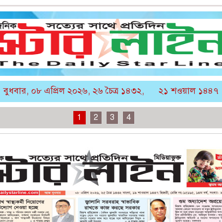
বুধবার, ০৮ এপ্রিল ২০২৬, ২৬ চৈত্র ১৪৩২,
২১ শওয়াল ১৪৪৭
1
2
3
4