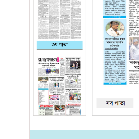
৩য় পাতা
শেষ পাতা